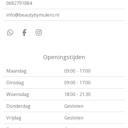
0682791884
info@beautybymulero.nl
W
F
I
h
a
n
a
c
s
t
e
t
Openingstijden
s
b
a
A
o
g
Maandag
09:00 - 17:00
p
o
r
Dinsdag
09:00 - 17:00
p
k
a
m
Woensdag
18:00 - 21:30
Donderdag
Gesloten
Vrijdag
Gesloten