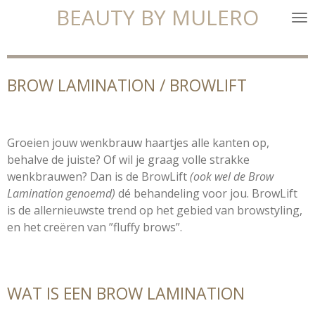
BEAUTY BY MULERO
Ga
direct
naar
de
BROW LAMINATION / BROWLIFT
hoofdinhoud
Groeien jouw wenkbrauw haartjes alle kanten op,
behalve de juiste? Of wil je graag volle strakke
wenkbrauwen? Dan is de BrowLift
(ook wel de Brow
Lamination genoemd)
dé behandeling voor jou. BrowLift
is de allernieuwste trend op het gebied van browstyling,
en het creëren van ”fluffy brows”.
WAT IS EEN BROW LAMINATION