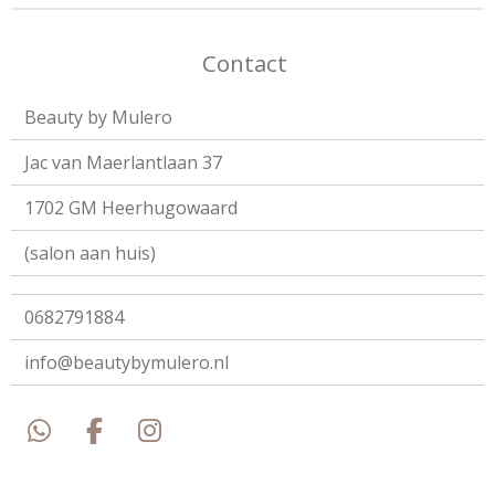
Contact
Beauty by Mulero
Jac van Maerlantlaan 37
1702 GM Heerhugowaard
(salon aan huis)
0682791884
info@beautybymulero.nl
W
F
I
h
a
n