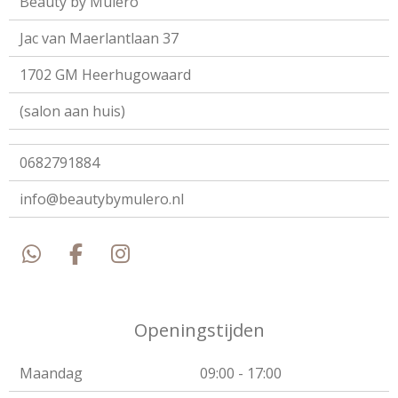
Beauty by Mulero
Jac van Maerlantlaan 37
1702 GM Heerhugowaard
(salon aan huis)
0682791884
info@beautybymulero.nl
W
F
I
h
a
n
a
c
s
t
e
t
Openingstijden
s
b
a
A
o
g
Maandag
09:00 - 17:00
p
o
r