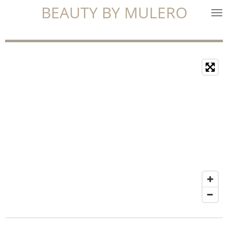
BEAUTY BY MULERO
Ga
direct
naar
de
hoofdinhoud