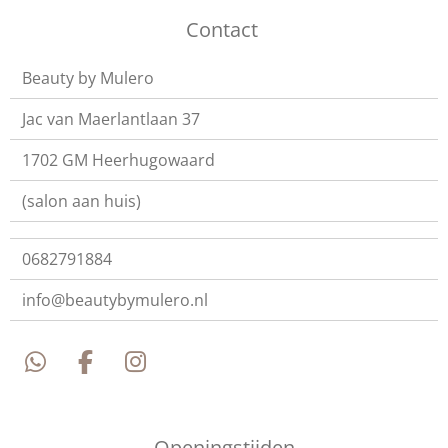
Contact
Beauty by Mulero
Jac van Maerlantlaan 37
1702 GM Heerhugowaard
(salon aan huis)
0682791884
info@beautybymulero.nl
W
F
I
h
a
n
a
c
s
t
e
t
Openingstijden